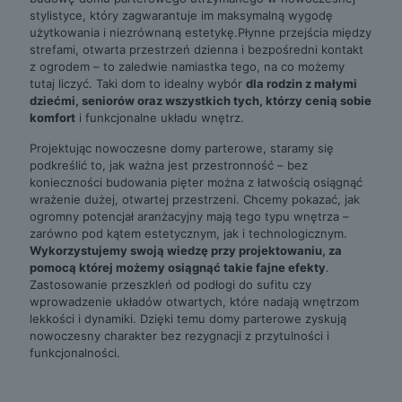
stylistyce, który zagwarantuje im maksymalną wygodę
użytkowania i niezrównaną estetykę.Płynne przejścia między
strefami, otwarta przestrzeń dzienna i bezpośredni kontakt
z ogrodem – to zaledwie namiastka tego, na co możemy
tutaj liczyć. Taki dom to idealny wybór
dla rodzin z małymi
dziećmi, seniorów oraz wszystkich tych, którzy cenią sobie
komfort
i funkcjonalne układu wnętrz.
Projektując nowoczesne domy parterowe, staramy się
podkreślić to, jak ważna jest przestronność – bez
konieczności budowania pięter można z łatwością osiągnąć
wrażenie dużej, otwartej przestrzeni. Chcemy pokazać, jak
ogromny potencjał aranżacyjny mają tego typu wnętrza –
zarówno pod kątem estetycznym, jak i technologicznym.
Wykorzystujemy swoją wiedzę przy projektowaniu, za
pomocą której możemy osiągnąć takie fajne efekty
.
Zastosowanie przeszkleń od podłogi do sufitu czy
wprowadzenie układów otwartych, które nadają wnętrzom
lekkości i dynamiki. Dzięki temu domy parterowe zyskują
nowoczesny charakter bez rezygnacji z przytulności i
funkcjonalności.