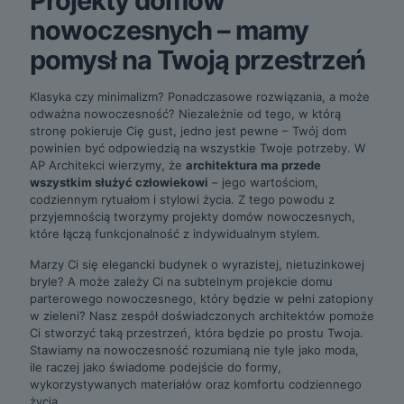
Projekty domów
nowoczesnych – mamy
pomysł na Twoją przestrzeń
Klasyka czy minimalizm? Ponadczasowe rozwiązania, a może
odważna nowoczesność? Niezależnie od tego, w którą
stronę pokieruje Cię gust, jedno jest pewne – Twój dom
powinien być odpowiedzią na wszystkie Twoje potrzeby. W
AP Architekci wierzymy, że
architektura ma przede
wszystkim służyć człowiekowi
– jego wartościom,
codziennym rytuałom i stylowi życia. Z tego powodu z
przyjemnością tworzymy projekty domów nowoczesnych,
które łączą funkcjonalność z indywidualnym stylem.
Marzy Ci się elegancki budynek o wyrazistej, nietuzinkowej
bryle? A może zależy Ci na subtelnym projekcie domu
parterowego nowoczesnego, który będzie w pełni zatopiony
w zieleni? Nasz zespół doświadczonych architektów pomoże
Ci stworzyć taką przestrzeń, która będzie po prostu Twoja.
Stawiamy na nowoczesność rozumianą nie tyle jako moda,
ile raczej jako świadome podejście do formy,
wykorzystywanych materiałów oraz komfortu codziennego
życia.