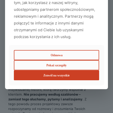
tym, jak korzystasz z naszej witryny,
udostępniamy partnerom społecznościowym,
reklamowym i analitycznym. Partnerzy mogą
połączyć te informacje z innymi danymi
otrzymanymi od Ciebie lub uzyskanymi
podczas korzystania z ich usług.
Projekt domu nowoczesnego
Jak pracujemy w AP
Odmowa
Architekci?
Pokaż szczegóły
Zezwól na wszystkie
Każde nowe zlecenie jest dla nas początkiem
indywidualnej historii, którą tworzymy wspólnie z
klientem.
Nie pracujemy według szablonów –
zamiast tego słuchamy, pytamy i analizujemy
. Z
tego powodu proces projektowy zawsze
rozpoczynamy od rozmowy i zrozumienia Twoich