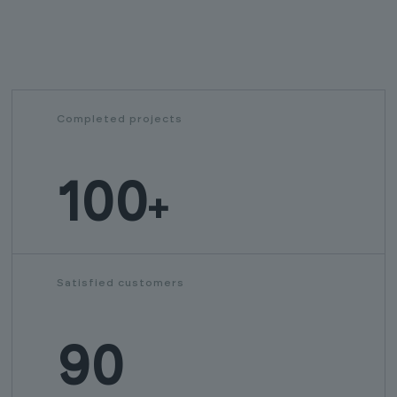
Completed projects
100
+
Satisfied customers
90