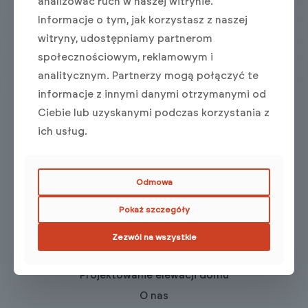
analizować ruch w naszej witrynie.
Masz pytania? Zadzwoń
Informacje o tym, jak korzystasz z naszej
+48 12 357 56 40
witryny, udostępniamy partnerom
społecznościowym, reklamowym i
Poniedziałek - Piątek: 9 - 17
analitycznym. Partnerzy mogą połączyć te
informacje z innymi danymi otrzymanymi od
Ciebie lub uzyskanymi podczas korzystania z
ich usług.
Architekci Polska
Indywidualne projekty
Odmowa
Projekty deweloperskie
Pokaż szczegóły
Sektor publiczny
Projekty specjalistyczne
Zezwól na wszystkie
Projektowanie wnętrz
Projektowanie elewacji domu
O nas